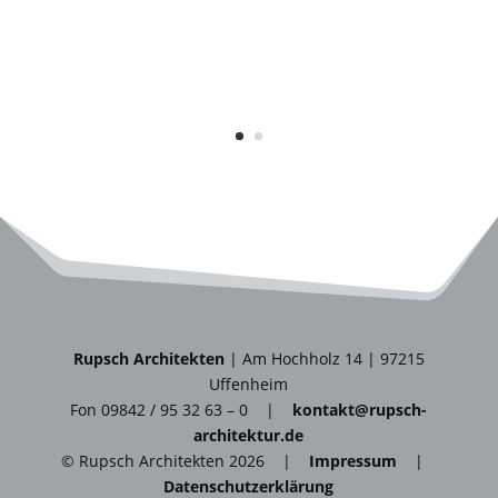
Rupsch Architekten
| Am Hochholz 14 | 97215
Uffenheim
Fon 09842 / 95 32 63 – 0 |
kontakt@rupsch-
architektur.de
© Rupsch Architekten 2026 |
Impressum
|
Datenschutzerklärung